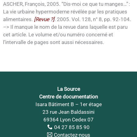
ASCHER, François, 2005. “Dis-moi ce que tu manges…” :
La vie urbaine hypermoderne révélée par les pratiques
alimentaires.
[Revue ?]
. 2005. Vol. 128, n° 8, pp. 92‑104.
–> Il manque le nom de la revue dans laquelle est paru
cet article. Le volume et/ou numéro concerné et
l’intervalle de pages sont aussi nécessaires.
La Source
Centre de documentation
Isara Bâtiment B – 1er étage
23 rue Jean Baldassini
69364 Lyon Cedex 07
04 27 85 85 90
Contactez-nous