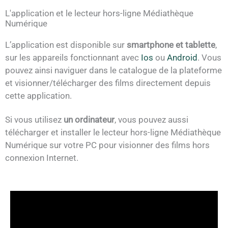
L'application et le lecteur hors-ligne Médiathèque
Numérique
L’application est disponible sur
smartphone et tablette
,
sur les appareils fonctionnant avec
Ios
ou
Android
. Vous
pouvez ainsi naviguer dans le catalogue de la plateforme
et visionner/télécharger des films directement depuis
cette application.
Si vous utilisez
un ordinateur
, vous pouvez aussi
télécharger et installer le lecteur hors-ligne Médiathèque
Numérique sur votre PC pour visionner des films hors
connexion Internet.