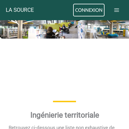
Aller
LA SOURCE
CONNEXION
au
contenu
Ingénierie territoriale
Retrouvez ci-dessous une liste non exhaustive de