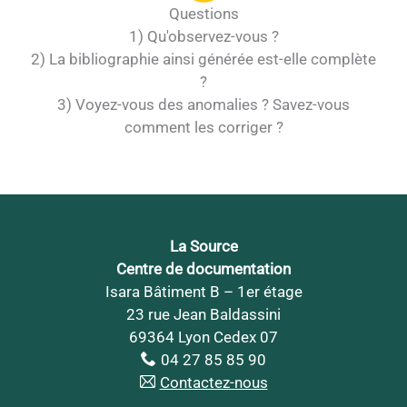
Questions
1) Qu'observez-vous ?
2) La bibliographie ainsi générée est-elle complète
?
3) Voyez-vous des anomalies ? Savez-vous
comment les corriger ?
La Source
Centre de documentation
Isara Bâtiment B – 1er étage
23 rue Jean Baldassini
69364 Lyon Cedex 07
04 27 85 85 90
Contactez-nous