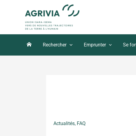
Aller
au
contenu
Rechercher
Emprunter
Se fo
Actualités
,
FAQ